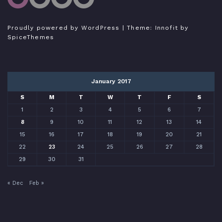
Tutorial Odoo Indonesia
Bukan expert, hanya sedang belajar menulis
Proudly powered by WordPress
| Theme:
Innofit
by
SpiceThemes
January 2017
S
M
T
W
T
F
S
1
2
3
4
5
6
7
8
9
10
11
12
13
14
15
16
17
18
19
20
21
22
23
24
25
26
27
28
29
30
31
« Dec
Feb »