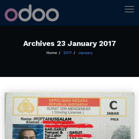
Tutorial Odoo
Togg
Bukan expert, hanya sedang belajar
navig
menulis
Indonesia
Skip
to
content
Archives 23 January 2017
Home
2017
January