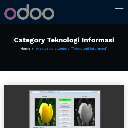
Tutorial Odoo
Togg
Bukan expert, hanya sedang belajar
navig
menulis
Indonesia
Skip
to
content
Category Teknologi Informasi
Home
Archive by category "Teknologi Informasi"