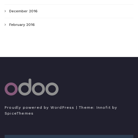
December 2016
February 2016
Tutorial Odoo Indonesia
Bukan expert, hanya sedang belajar menulis
Proudly powered by WordPress
| Theme:
Innofit
by
SpiceThemes