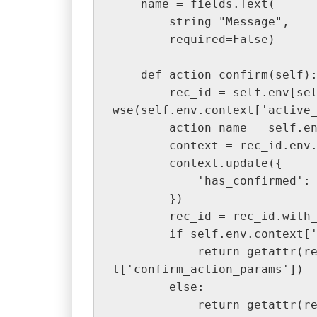
    name = fields.Text(

        string="Message",

        required=False)

    def action_confirm(self):

        rec_id = self.env[self.env.context['active_model']].bro
wse(self.env.context['active_
        action_name = self.env.context['confirm_action_name']

        context = rec_id.env.context.copy()

        context.update({

            'has_confirmed': True,

        })

        rec_id = rec_id.with_context(context)

        if self.env.context['confirm_action_params']:

            return getattr(rec_id, action_name)(self.env.contex
t['confirm_action_params'])

        else:

            return get