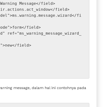
name">Warning Message</field>
"type">ir.actions.act_window</field>
iew_mode">form</field>
arget">new</field>
arning message, dalam hal ini contohnya pada