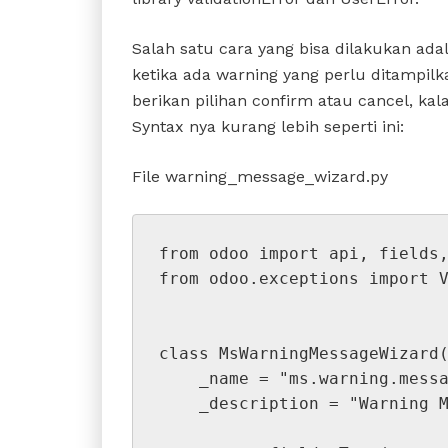
Salah satu cara yang bisa dilakukan ad
ketika ada warning yang perlu ditampilk
berikan pilihan confirm atau cancel, kal
Syntax nya kurang lebih seperti ini:
File warning_message_wizard.py
from odoo import api, fields,
from odoo.exceptions import V
class MsWarningMessageWizard(
    _name = "ms.warning.message.wizard"

    _description = "Warning Message Wizard"
