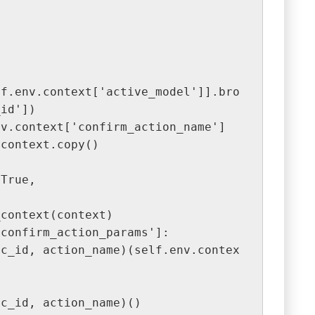
id'])

attr(rec_id, action_name)()