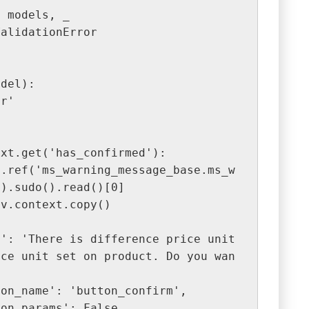
, models, _
ValidationError
odel):
er'
:
context.get('has_confirmed'):
').sudo().read()[0]
elf.env.context.copy()
ice unit set on product. Do you wan
,
onfirm_action_name': 'button_confirm',
nfirm_action_params': False,