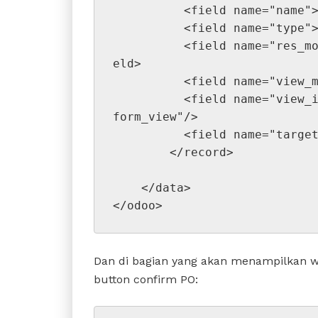
          <field name="
          <field name=
          <field name="res_model">ms.warning.message.wizard</fi
eld>
          <field name="v
          <field name="view_id" ref="ms_warning_message_wizard_
form_view"/>
          <field name="t
        </record>
    </data>
</odoo>
Dan di bagian yang akan menampilkan w
button confirm PO: