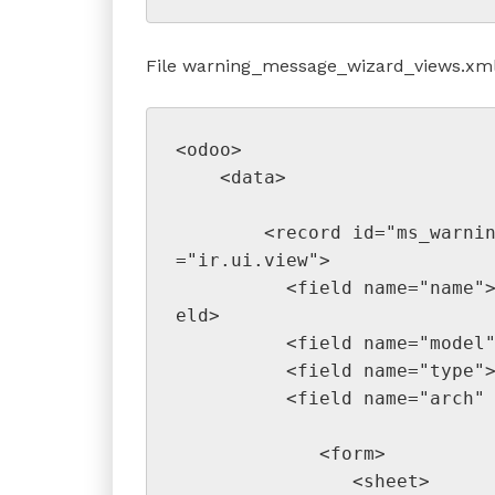
File warning_message_wizard_views.xm
<odoo>
    <data>
        <record id="ms_warning_message_wizard_form_view" model
="ir.ui.view">
          <field name="name">ms.warning.message.wizard.form</fi
eld>
          <field name=
          <field name="ty
          <field name="ar
             <form>
                <sheet>