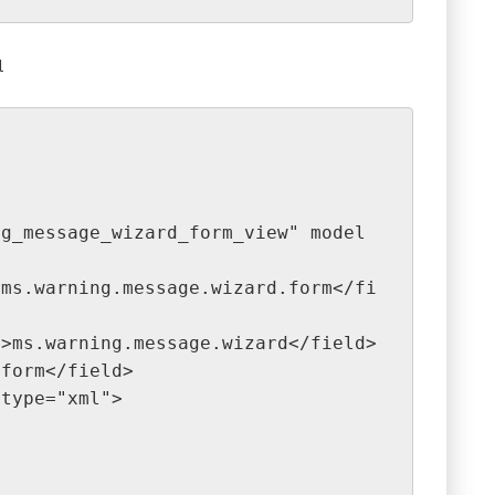
l
"model">ms.warning.message.wizard</field>
pe">form</field>
ch" type="xml">