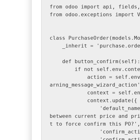
from odoo import api, fields
from odoo.exceptions import 
class PurchaseOrder(models.M
    _inherit = 'purchase.ord
    def button_confirm(self)
        if not self.env.
            action = self.env.ref('ms_warning_message_base.ms_w
arning_message_wizard_action
            context = s
            context.update({
                'default_name': 'There is difference price unit 
between current price and pr
t to force confirm this PO?'
                'c
                'co