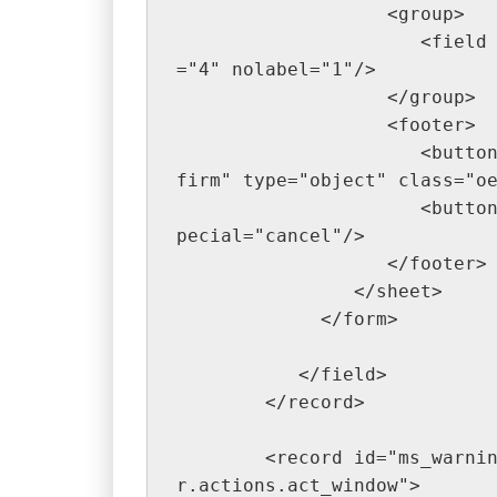
                   <group>
                      <field name="name" readonly="1" colspan
="4" nolabel="1"/>
                   </group>
                   <footer>
                      <button name="action_confirm" string="Con
firm" type="object" class="o
                      <button string="Cancel" class="oe_link" s
pecial="cancel"/>
                   </footer>
                </sheet>
             </form>
           </field>
        </record>
        <record id="ms_warning_message_wizard_action" model="i
r.actions.act_window">