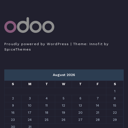
Tutorial Odoo Indonesia
Bukan expert, hanya sedang belajar menulis
Proudly powered by WordPress
| Theme:
Innofit
by
SpiceThemes
August 2026
S
M
T
W
T
F
S
1
2
3
4
5
6
7
8
9
10
11
12
13
14
15
16
17
18
19
20
21
22
23
24
25
26
27
28
29
30
31