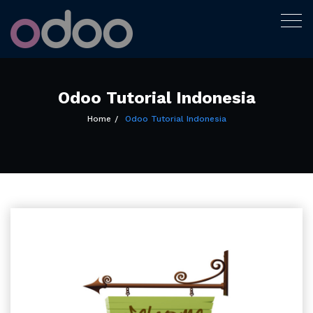
Tutorial Odoo
Togg
Bukan expert, hanya sedang belajar
navig
menulis
Indonesia
Skip
to
content
Odoo Tutorial Indonesia
Home
Odoo Tutorial Indonesia