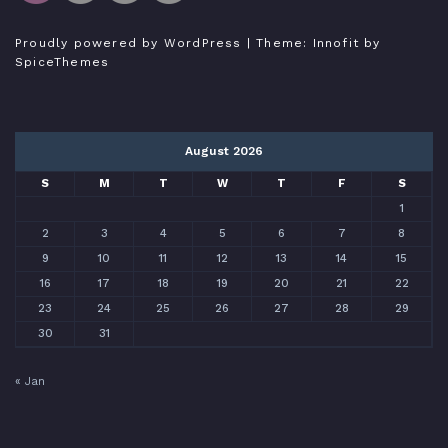
Tutorial Odoo Indonesia
Bukan expert, hanya sedang belajar menulis
Proudly powered by WordPress
| Theme:
Innofit
by
SpiceThemes
August 2026
S
M
T
W
T
F
S
1
2
3
4
5
6
7
8
9
10
11
12
13
14
15
16
17
18
19
20
21
22
23
24
25
26
27
28
29
30
31
« Jan